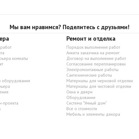
Мы вам нравимся? Поделитесь с друзьями!
ера
Ремонт и отделка
 работ
Порядок выполнения работ
та
Анкета заказчика на ремонт
ерьера комнаты
Договор на выполнение работ
кт
Согласование перепланировки
Электромонтажные работы
Сантехнические работы
и оборудования
Материалы для черновой отделки
рьера
Материалы для чистовой отделки
ения
Окна и двери
Оборудование
н-проекта
Система "Умный дом"
а
Все о стоимости
Мебель и элементы декора