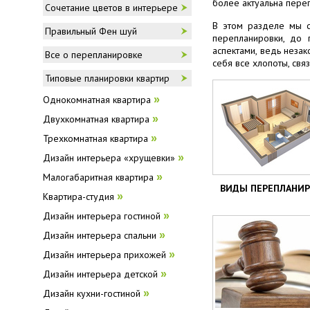
более актуальна переп
Сочетание цветов в интерьере
В этом разделе мы с
Правильный Фен шуй
перепланировки, до 
аспектами, ведь неза
Все о перепланировке
себя все хлопоты, св
Типовые планировки квартир
Однокомнатная квартира
»
Двухкомнатная квартира
»
Трехкомнатная квартира
»
Дизайн интерьера «хрущевки»
»
Малогабаритная квартира
»
ВИДЫ ПЕРЕПЛАНИ
Квартира-студия
»
Дизайн интерьера гостиной
»
Дизайн интерьера спальни
»
Дизайн интерьера прихожей
»
Дизайн интерьера детской
»
Дизайн кухни-гостиной
»