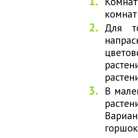
Комнат
комнат
Для т
напрас
цвето
растен
растен
В мале
растен
Вариа
горшок