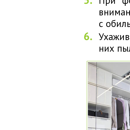
При ф
вниман
с обил
Ухажив
них пы