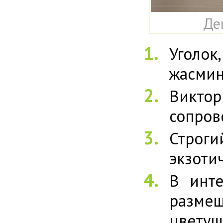
Де
Уголок
жасмин
Викто
сопров
Строги
экзоти
В инте
размещ
цветущ