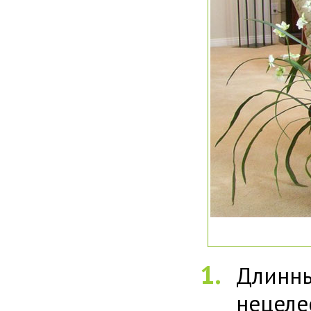
Длин
нецеле