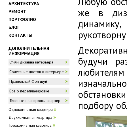
Любую обст
АРХИТЕКТУРА
же в диз
РЕМОНТ
ПОРТФОЛИО
динамику
БЛОГ
рукотворну
КОНТАКТЫ
Декоративн
ДОПОЛНИТЕЛЬНАЯ
ИНФОРМАЦИЯ
будучи ра
Стили дизайна интерьера
любителям
Сочетание цветов в интерьере
изначальн
Правильный Фен шуй
обстановки
Все о перепланировке
Типовые планировки квартир
подбору об
Однокомнатная квартира
»
Двухкомнатная квартира
»
Трехкомнатная квартира
»