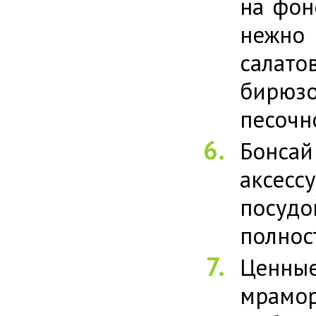
на фон
нежно 
салат
бирюзо
песочн
Бонсай
аксесс
посуд
полнос
Ценные
мрамор