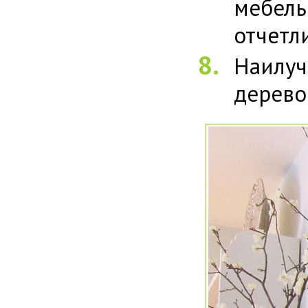
мебел
отчетл
Наилу
дерево