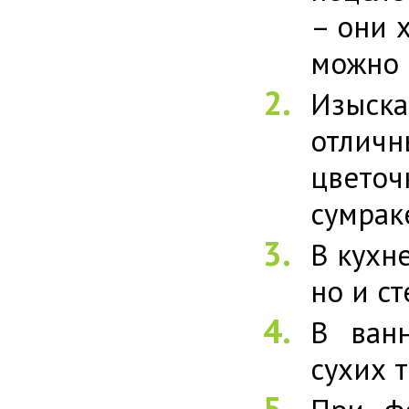
– они 
можно 
Изыска
отличн
цвето
сумрак
В кухн
но и с
В ван
сухих 