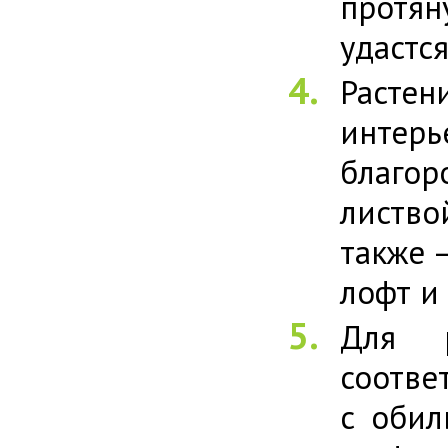
протян
удастс
Растен
интер
благо
листво
также 
лофт и 
Для р
соотве
с обил