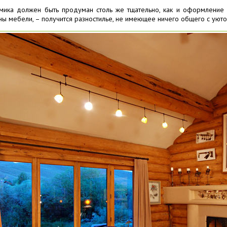
мика должен быть продуман столь же тщательно, как и оформление г
ны мебели, – получится разностилье, не имеющее ничего общего с уюто