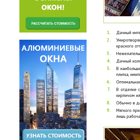
Дачный инте
Умиротворяю
красного от
Нежелательн
Дачный коло
В наибольше
плитка, ими
Оптимальная
В отделке 
кирпичом ил
Обычно в да
Мягкого при
лишь рабоча