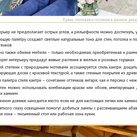
Кухня, столовая и гостиная в дачном диз
рьер не предполагает острых углов, а рельефности можно достигнуть, у
щую палитру создают светлые натуральные тона для стен, потолка и п
тенков.
о также обилие мебели – только необходимая, приобретенная и размещ
рит интерьеру придадут живые растения в желтых и розовых горшках.
й степени с природными мотивами ассоциируется стиль кантри: доща
тирующая доски с красивой текстурой, а также стенные покрытия из древ
 палитра стиля кантри – сочетание оттенков янтаря, чая и персика с не
стен можно использовать комбинации краски или обоев, имитирующих
и камнем.
чном домике находится место если не для настоящих печки или камина,
ятного глазу освещения помогут добиться лампы с рассеивающими аб
я зона – письменный стол или рабочая зона кухни.