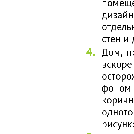
помещ
дизай
отдель
стен и
Дом, п
вскор
остор
фоном 
коричн
однот
рисунк