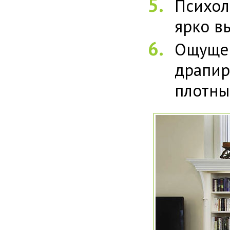
Психол
ярко в
Ощущен
драпир
плотны