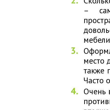
Скольк
– сам
простр
доволь
мебели
Оформл
место 
также 
Часто 
Очень 
против