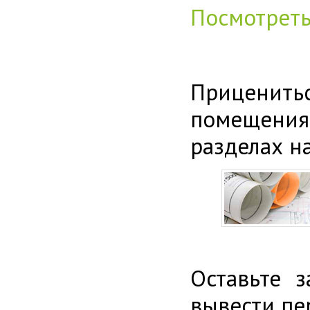
Посмотрет
Приценитьс
помещения
разделах н
Оставьте 
вывести пе