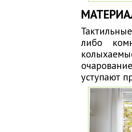
МАТЕРИА
Тактильны
либо ком
колыхаемы
очаровани
уступают п