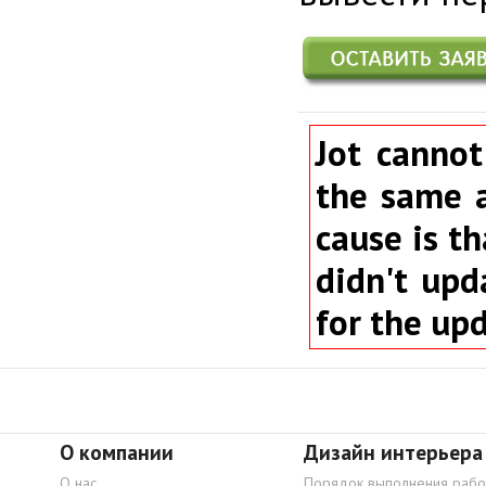
Jot cannot
the same a
cause is th
didn't upd
for the up
О компании
Дизайн интерьера
О нас
Порядок выполнения рабо