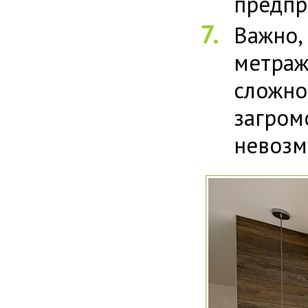
предпр
Важно
метраж
сложн
загро
невозм