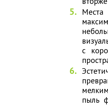
вторже
Мест
максим
небол
визуал
с коро
простр
Эстет
превр
мелким
пыль ф