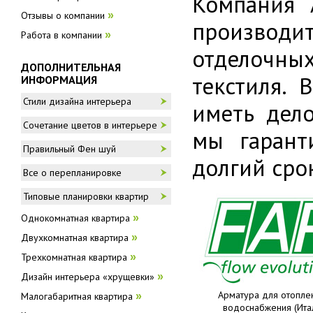
Компания 
Отзывы о компании
»
производи
Работа в компании
»
отделочных
ДОПОЛНИТЕЛЬНАЯ
текстиля.
ИНФОРМАЦИЯ
Стили дизайна интерьера
иметь дело
Сочетание цветов в интерьере
мы гарант
Правильный Фен шуй
долгий сро
Все о перепланировке
Типовые планировки квартир
Однокомнатная квартира
»
Двухкомнатная квартира
»
Трехкомнатная квартира
»
Дизайн интерьера «хрущевки»
»
Арматура для отопле
Малогабаритная квартира
»
водоснабжения (Ита