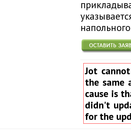
прикладыва
указывает
напольного
Jot cannot
the same a
cause is th
didn't upd
for the up