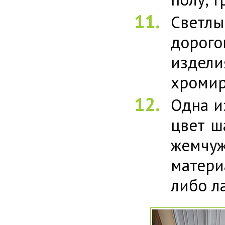
Светлы
дорог
издели
хромир
Одна и
цвет ш
жемчу
матери
либо л