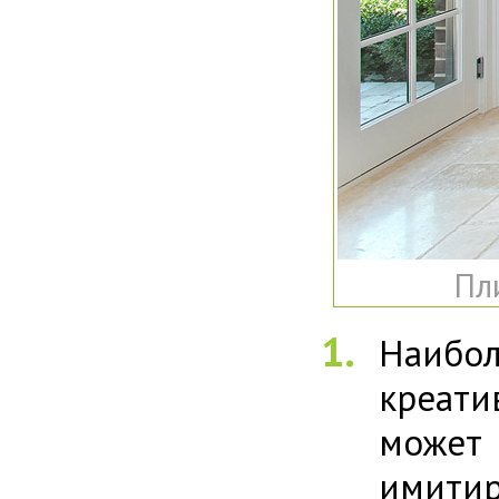
Пл
Наибо
креати
может
имитир