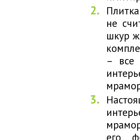
Плитка
не счи
шкур ж
компле
– все 
интер
мрамор
Настоя
интерь
мрамор
его ф