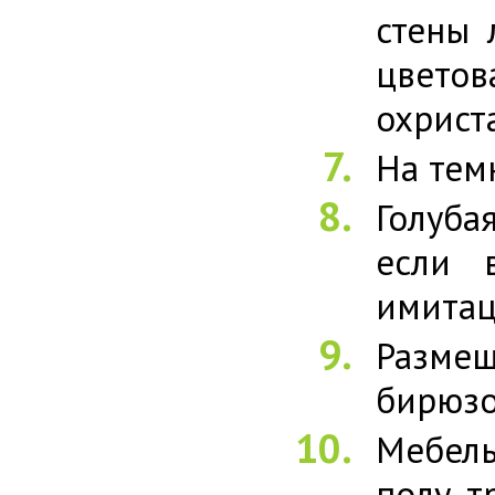
стены 
цветов
охриста
На тем
Голуба
если 
имитац
Разме
бирюзо
Мебель
полу, 