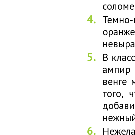
соломе
Темно-
оранже
невыра
В клас
ампир 
венге 
того, 
добави
нежный
Нежела