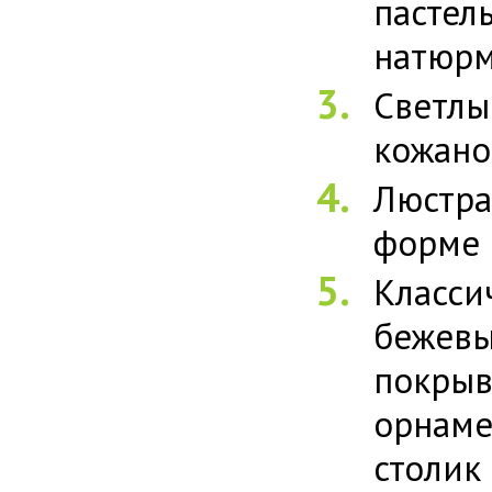
пастел
натюрм
Светлы
кожано
Люстра
форме 
Класси
бежев
покры
орнам
столик