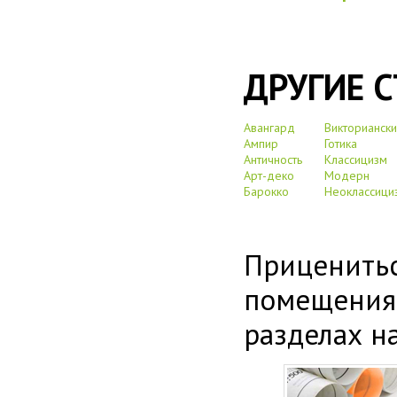
ДРУГИЕ С
Авангард
Викториански
Ампир
Готика
Античность
Классицизм
Арт-деко
Модерн
Барокко
Неоклассици
Приценитьс
помещения
разделах н