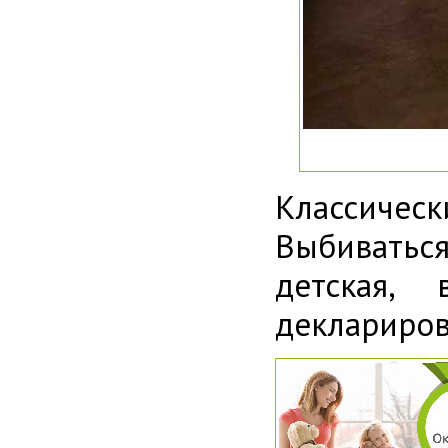
Классичес
Выбиватьс
детская,
деклариров