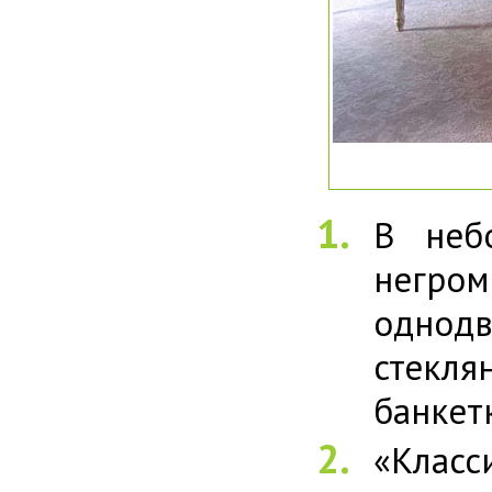
В неб
негро
однод
стекл
банкет
«Класс