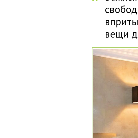
свобо
вприты
вещи д