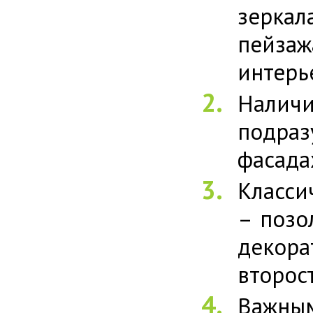
зеркал
пейза
интерь
Наличи
подра
фасада
Класси
– позо
декор
второс
Важны