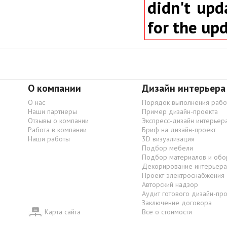
didn't upd
for the up
О компании
Дизайн интерьера
О нас
Порядок выполнения рабо
Наши партнеры
Пример дизайн-проекта
Отзывы о компании
Экспресс-дизайн интерьер
Работа в компании
Бриф на дизайн-проект
Наши работы
3D визуализация
Подбор мебели
Подбор материалов и обо
Декорирование интерьера
Проект электроснабжения
Авторский надзор
Аудит готового дизайн-пр
Заключение договора
Карта сайта
Все о стоимости