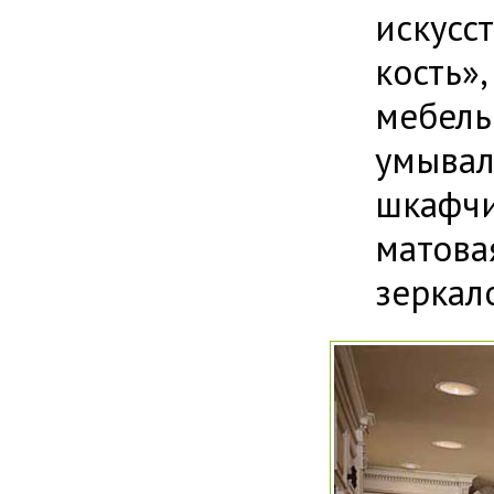
искус
кость»
мебель
умывал
шкафч
матов
зеркал