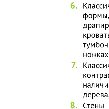
Класси
форм
драпир
крова
тумбо
ножках
Класси
контра
наличи
дерева
Стены 