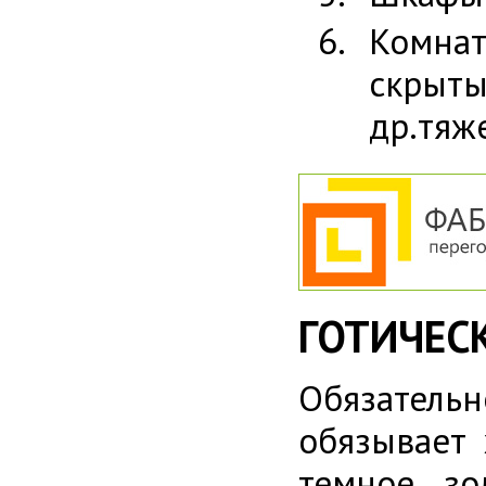
Комна
скрыт
др.тяж
ГОТИЧЕС
Обязательн
обязывает 
темное зо