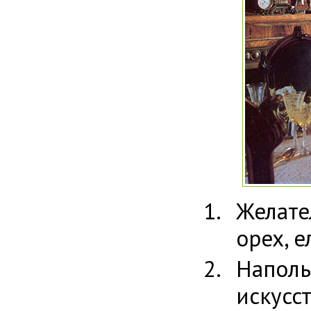
Желате
орех, е
Напол
искус