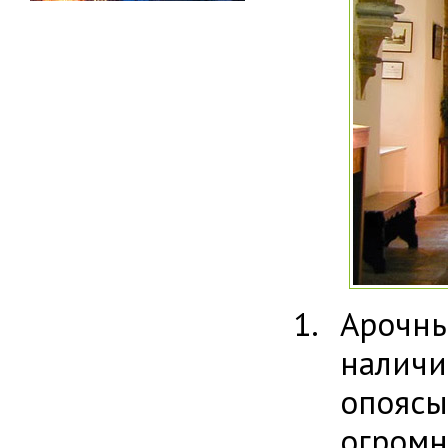
Арочн
налич
опоясы
огромн