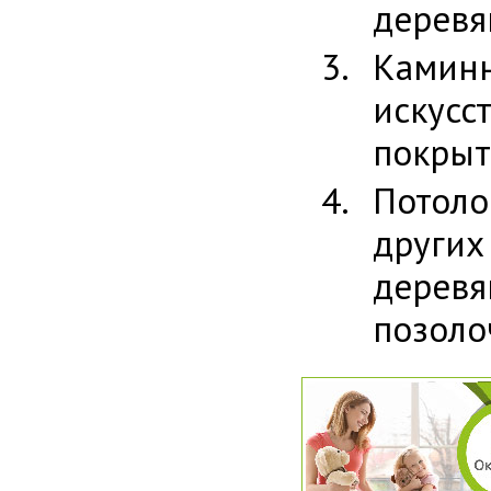
деревя
Камин
искус
покрыт
Потол
други
деревя
позоло