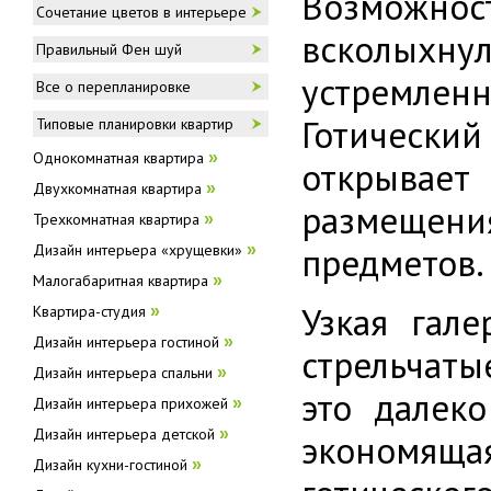
Возможно
Сочетание цветов в интерьере
всколыхну
Правильный Фен шуй
устремлен
Все о перепланировке
Готически
Типовые планировки квартир
Однокомнатная квартира
»
открывае
Двухкомнатная квартира
»
размещени
Трехкомнатная квартира
»
предметов.
Дизайн интерьера «хрущевки»
»
Малогабаритная квартира
»
Узкая гале
Квартира-студия
»
Дизайн интерьера гостиной
»
стрельчаты
Дизайн интерьера спальни
»
это далеко
Дизайн интерьера прихожей
»
Дизайн интерьера детской
»
экономяща
Дизайн кухни-гостиной
»