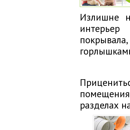
Излишне н
интерьер 
покрывала
горлышками
Приценитьс
помещения
разделах н