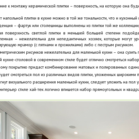
ие к монтажу керамической плитки – поверхность, на которую она буд
т напольной плитки в кухне можно в той же тональности, что и кухонный 
енция – фартук или столешницы выполнены из плитки той же коллекции,
я поверхность светлой плитки в меньшей большей степени подойд
темная – нежелательна для непедантичных хозяек, которые могут уро
тирующую мрамор (с пятнами и прожилками) либо с пестрым рисунком.
ометрическим рисунков нежелательна для маленькой кухни – она сузить 
 кухне-столовой в современном стиле будет отлично смотреться набор
ному покрытию придаст комбинирование матовых и полированных одина
удет смотреться пол из различных видов плитки, уложенных широкими 
гнут визуального расширения маленькой кухни, следует уложить на пол у
интерьер стиле хай-тек логично впишется набор прямоугольных и квадр