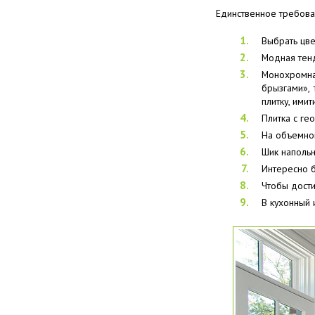
Единственное требован
Выбрать цве
Модная тенд
Монохромна
брызгами», 
плитку, ими
Плитка с ге
На объемной
Шик наполь
Интересно б
Чтобы дости
В кухонный 