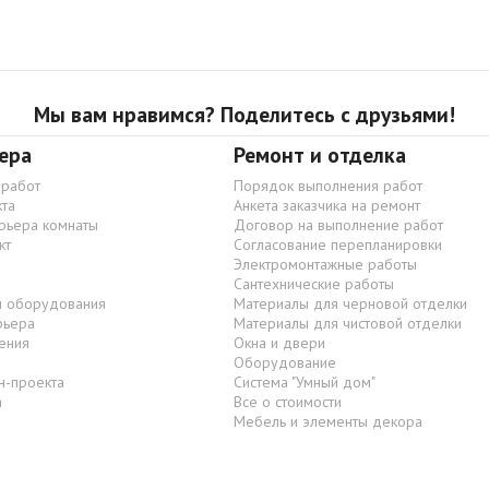
Мы вам нравимся? Поделитесь с друзьями!
ера
Ремонт и отделка
 работ
Порядок выполнения работ
та
Анкета заказчика на ремонт
ерьера комнаты
Договор на выполнение работ
кт
Согласование перепланировки
Электромонтажные работы
Сантехнические работы
и оборудования
Материалы для черновой отделки
рьера
Материалы для чистовой отделки
ения
Окна и двери
Оборудование
н-проекта
Система "Умный дом"
а
Все о стоимости
Мебель и элементы декора