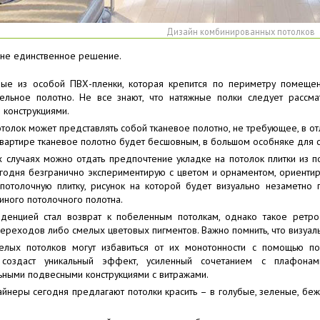
Дизайн комбинированных потолков
 не единственное решение.
ные из особой ПВХ-пленки, которая крепится по периметру помещен
цельное полотно. Не все знают, что натяжные полки следует рассм
 конструкциями.
толок может представлять собой тканевое полотно, не требующее, в от
вартире тканевое полотно будет бесшовным, в большом особняке для 
 случаях можно отдать предпочтение укладке на потолок плитки из по
годня безгранично экспериментирую с цветом и орнаментом, ориентир
потолочную плитку, рисунок на которой будет визуально незаметно 
ного потолочного полотна.
денцией стал возврат к побеленным потолкам, однако такое ретро
переходов либо смелых цветовых пигментов. Важно помнить, что визуа
елых потолков могут избавиться от их монотонности с помощью по
 создаст уникальный эффект, усиленный сочетанием с плафонам
ьными подвесными конструкциями с витражами.
йнеры сегодня предлагают потолки красить – в голубые, зеленые, б