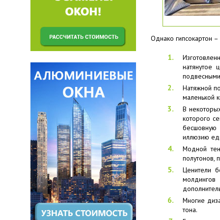
Однако гипсокартон –
Изготовлен
натянутое 
подвесными
Натяжной по
маленькой к
В некоторых
которого се
бесшовную 
иллюзию еди
Модной тен
полутонов, 
Ценители б
молдингов
дополнител
Многие диза
тона.