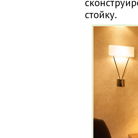
сконструи
стойку.