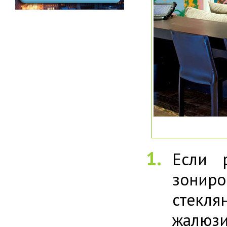
Если 
зониро
стекл
жалюзи