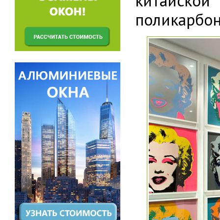
китайско
поликарбон