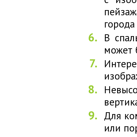
пейза
города
В спал
может 
Интер
изобра
Невысо
вертик
Для ко
или по