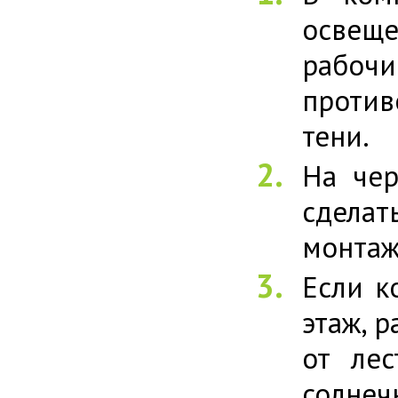
освеще
рабочи
проти
тени.
На чер
сдела
монтаж
Если к
этаж, 
от лес
солнеч