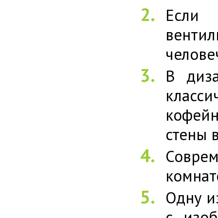
Если
венти
челове
В диз
класс
кофей
стены 
Соврем
комнат
Одну и
с изоб