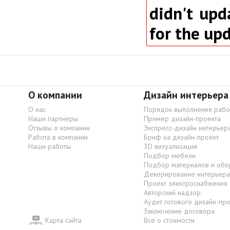
didn't upd
for the up
О компании
Дизайн интерьера
О нас
Порядок выполнения рабо
Наши партнеры
Пример дизайн-проекта
Отзывы о компании
Экспресс-дизайн интерьер
Работа в компании
Бриф на дизайн-проект
Наши работы
3D визуализация
Подбор мебели
Подбор материалов и обо
Декорирование интерьера
Проект электроснабжения
Авторский надзор
Аудит готового дизайн-пр
Заключение договора
Карта сайта
Все о стоимости