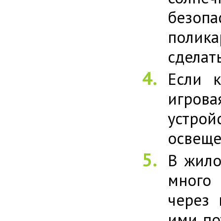
безоп
полика
сделат
Если к
игров
устрой
освеще
В жило
много
через 
ими по