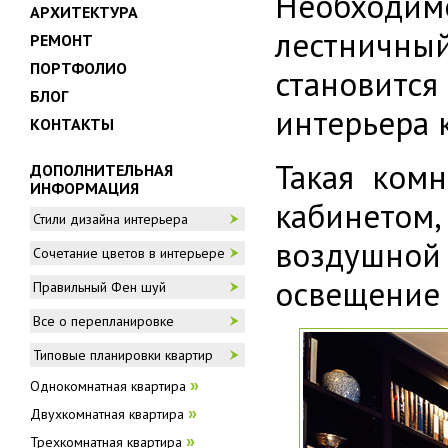
Необходим
АРХИТЕКТУРА
лестничн
РЕМОНТ
ПОРТФОЛИО
становит
БЛОГ
интерьера 
КОНТАКТЫ
Такая ком
ДОПОЛНИТЕЛЬНАЯ
ИНФОРМАЦИЯ
кабинетом,
Стили дизайна интерьера
воздушной 
Сочетание цветов в интерьере
освещение 
Правильный Фен шуй
Все о перепланировке
Типовые планировки квартир
Однокомнатная квартира
»
Двухкомнатная квартира
»
Трехкомнатная квартира
»