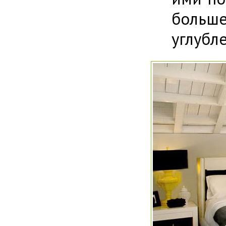
больш
углубле