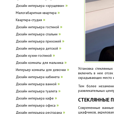
Дизайн интерьера «хрущевки»
»
Малогабаритная квартира
»
Квартира-студия
»
Дизайн интерьера гостиной
»
Дизайн интерьера спальни
»
Дизайн интерьера прихожей
»
Дизайн интерьера детской
»
Дизайн кухни-гостиной
»
Дизайн комнаты для мальчика
»
Установка стеклянны
Интерьер комнаты для девочки
»
включить в нее отсек
Дизайн интерьера кабинета
»
скрадывающих место и
Дизайн интерьера ванной
»
Тем более незамени
развлекательных цент
Дизайн интерьера туалета
»
Дизайн интерьера кафе
»
СТЕКЛЯННЫЕ ПЕ
Дизайн интерьера офиса
»
Современные ванные 
шкафчиков, акриловая 
Дизайн интерьера ресторана
»