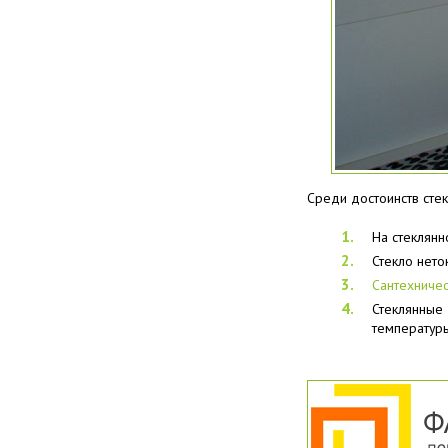
Среди достоинств стек
На стеклянн
Стекло нето
Сантехничес
Стеклянные
температур