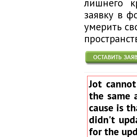
лишнего к
заявку в ф
умерить св
пространст
Jot cannot
the same a
cause is th
didn't upd
for the up