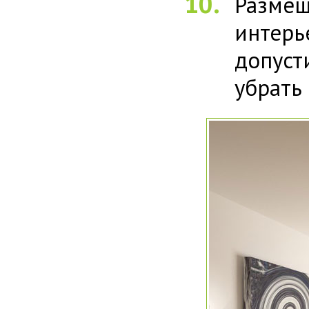
Разме
интер
допус
убрать