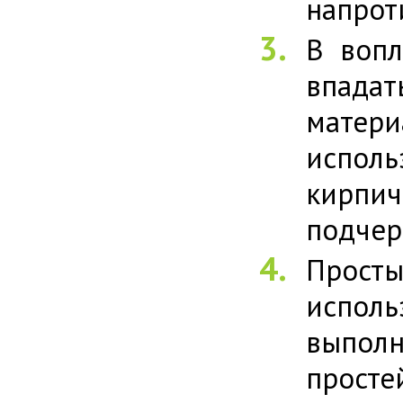
напрот
В вопл
впада
матери
испол
кирпи
подчер
Прост
испол
выпол
просте