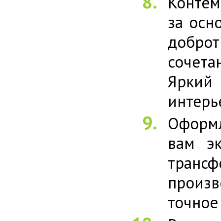
Контем
за осн
добро
сочета
Яркий
интерь
Оформл
вам э
трансф
произв
точное