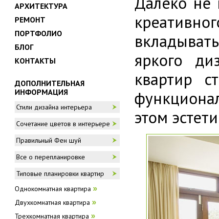
Далеко не 
АРХИТЕКТУРА
креативног
РЕМОНТ
ПОРТФОЛИО
вкладыват
БЛОГ
яркого ди
КОНТАКТЫ
квартир с
ДОПОЛНИТЕЛЬНАЯ
ИНФОРМАЦИЯ
функциона
Стили дизайна интерьера
этом эстет
Сочетание цветов в интерьере
Правильный Фен шуй
Все о перепланировке
Типовые планировки квартир
Однокомнатная квартира
»
Двухкомнатная квартира
»
Трехкомнатная квартира
»