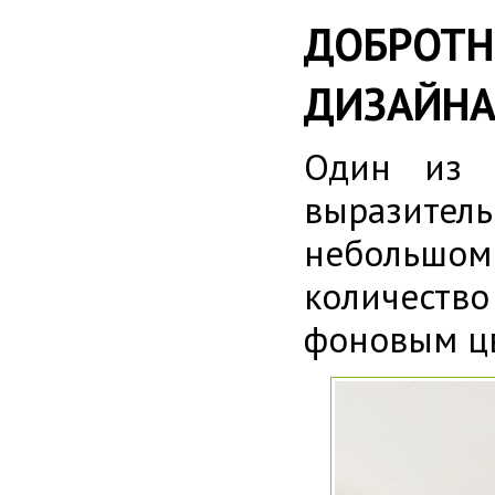
ДОБРОТН
ДИЗАЙНА
Один из п
выразител
небольшо
количест
фоновым цв