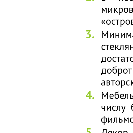
микров
«остро
Миним
стекля
доста
добро
авторс
Мебель
числу 
фильмо
Декор 