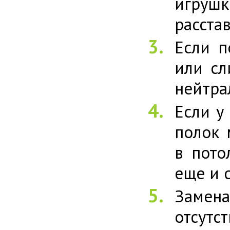
игруш
расстав
Если п
или сл
нейтра
Если у
полок 
в пото
еще и 
Замена
отсут