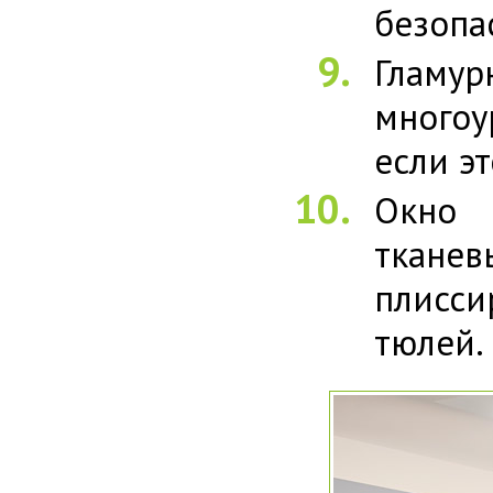
безопа
Гламу
многоу
если э
Окно 
тканев
плисси
тюлей.