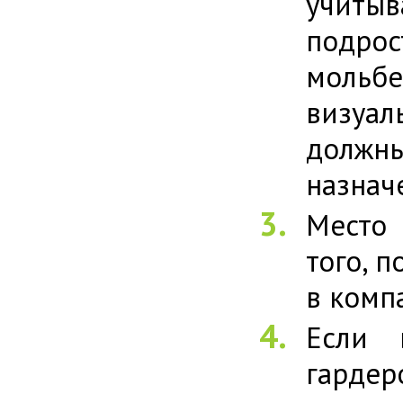
учиты
подро
мольбе
визуал
должн
назнач
Место 
того, 
в комп
Если 
гардер