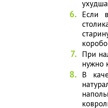
ухудша
Если 
столи
старин
коробо
При на
нужно 
В каче
натура
наполь
коврол