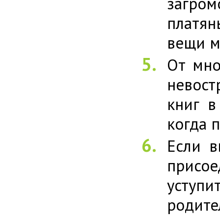
загро
платян
вещи м
От мно
невост
книг в
когда 
Если в
присое
уступ
родит