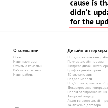
cause is th
didn't upd
for the up
О компании
Дизайн интерьера
О нас
Порядок выполнения рабо
Наши партнеры
Пример дизайн-проекта
Отзывы о компании
Экспресс-дизайн интерьер
Работа в компании
Бриф на дизайн-проект
Наши работы
3D визуализация
Подбор мебели
Подбор материалов и обо
Декорирование интерьера
Проект электроснабжения
Авторский надзор
Аудит готового дизайн-пр
Заключение договора