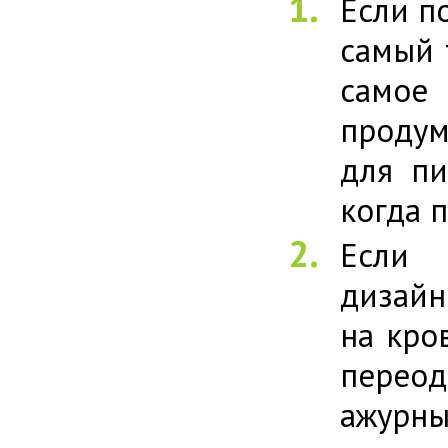
Если п
самый 
самое 
продум
для пи
когда 
Если 
дизайн
на кро
перео
ажурны