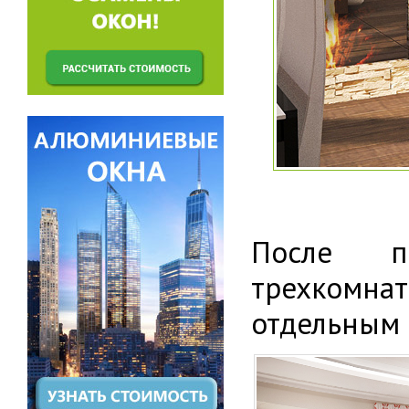
После п
трехкомна
отдельным 