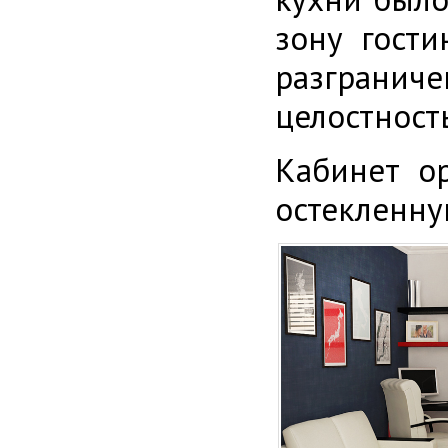
зону гости
разгранич
целостност
Кабинет о
остекленн