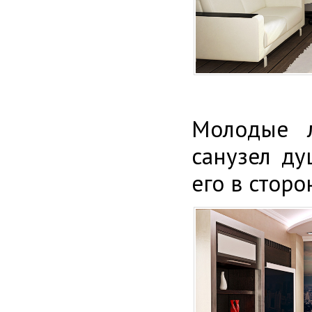
Молодые л
санузел д
его в стор