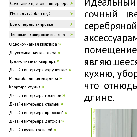
Идеальный
Сочетание цветов в интерьере
сочный цве
Правильный Фен шуй
серебрян
Все о перепланировке
аксессуа
Типовые планировки квартир
Однокомнатная квартира
»
помещение
Двухкомнатная квартира
»
являющеес
Трехкомнатная квартира
»
кухню, убо
Дизайн интерьера «хрущевки»
»
Малогабаритная квартира
»
что отнюдь
Квартира-студия
»
длине.
Дизайн интерьера гостиной
»
Дизайн интерьера спальни
»
Дизайн интерьера прихожей
»
Дизайн интерьера детской
»
Дизайн кухни-гостиной
»