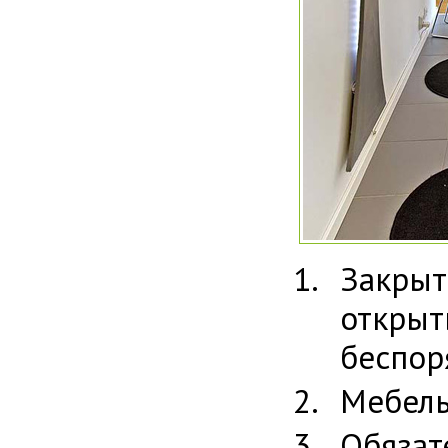
Закры
откры
беспор
Мебель
Обязат