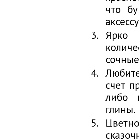
что бу
аксесс
Ярко 
колич
сочные
Любите
счет п
либо 
глины.
Цветн
сказоч