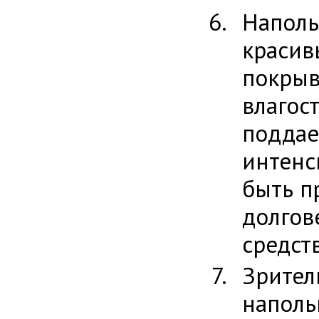
Наполь
красив
покрыв
влаго
поддае
интенс
быть п
долго
средст
Зрите
наполь