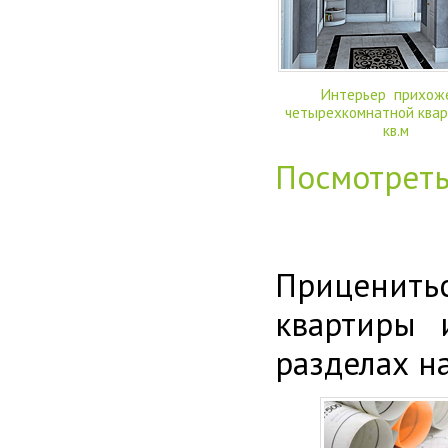
Интерьер прихоже
четырехкомнатной квар
кв.м
Посмотрет
Приценить
квартиры 
разделах н