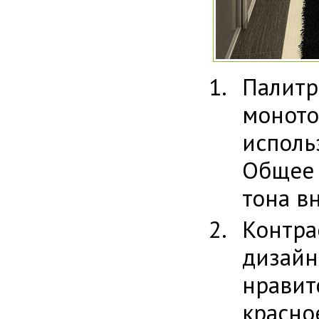
Палитр
монот
испол
Общее 
тона вн
Контр
дизай
нравит
красно