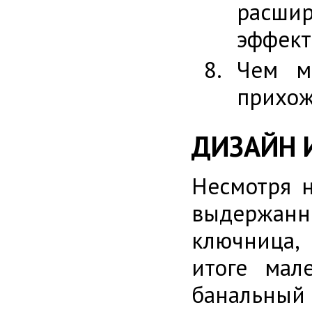
расшир
эффект
Чем м
прихож
ДИЗАЙН 
Несмотря н
выдержанн
ключница, 
итоге мал
банальный 