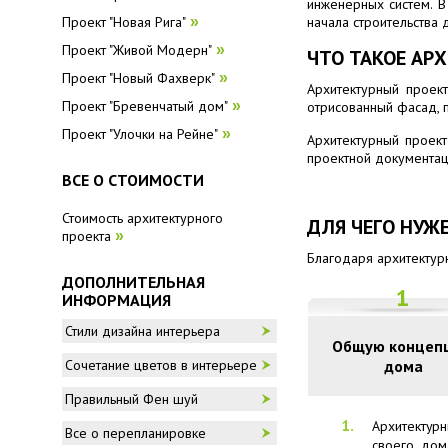
инженерных систем. В
начала строительства
Проект "Новая Рига"
»
Проект "Живой Модерн"
»
ЧТО ТАКОЕ
АРХ
Проект "Новый Фахверк"
»
Архитектурный проек
Проект "Бревенчатый дом"
»
отрисованный фасад, п
Проект "Улочки на Рейне"
»
Архитектурный проект
проектной документац
ВСЕ О СТОИМОСТИ
Стоимость архитектурного
ДЛЯ ЧЕГО НУЖ
проекта
»
Благодаря архитектур
ДОПОЛНИТЕЛЬНАЯ
1
ИНФОРМАЦИЯ
Стили дизайна интерьера
Общую концеп
дома
Сочетание цветов в интерьере
Правильный Фен шуй
Архитектур
Все о перепланировке
своего дом