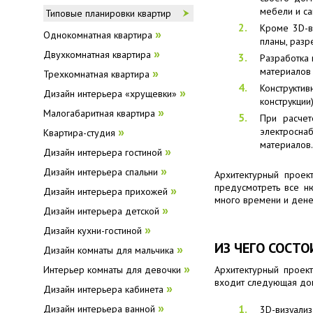
мебели и са
Типовые планировки квартир
Кроме 3D-в
Однокомнатная квартира
»
планы, разр
Двухкомнатная квартира
»
Разработка 
материалов 
Трехкомнатная квартира
»
Конструктив
Дизайн интерьера «хрущевки»
»
конструкции
Малогабаритная квартира
»
При расчет
электросна
Квартира-студия
»
материалов.
Дизайн интерьера гостиной
»
Дизайн интерьера спальни
»
Архитектурный проек
предусмотреть все ню
Дизайн интерьера прихожей
»
много времени и дене
Дизайн интерьера детской
»
Дизайн кухни-гостиной
»
ИЗ ЧЕГО СОСТ
Дизайн комнаты для мальчика
»
Архитектурный проек
Интерьер комнаты для девочки
»
входит следующая до
Дизайн интерьера кабинета
»
Дизайн интерьера ванной
»
3D-визуализ