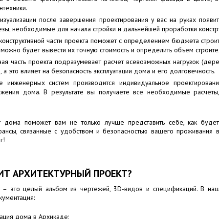
нтехники.
изуализации после завершения проектирования у вас на руках появи
езы, необходимые для начала стройки и дальнейшей проработки констр
конструктивной части проекта поможет с определением бюджета строи
можно будет вывести их точную стоимость и определить объем строите
ная часть проекта подразумевает расчет всевозможных нагрузок (дер
), а это влияет на безопасность эксплуатации дома и его долговечность.
е инженерных систем производится индивидуальное проектирование
бжения дома. В результате вы получаете все необходимые расчеты
т дома поможет вам не только лучше представить себе, как будет
ансы, связанные с удобством и безопасностью вашего проживания в
г!
ОИТ АРХИТЕКТУРНЫЙ ПРОЕКТ?
т – это целый альбом из чертежей, 3D-видов и спецификаций. В на
кументация:
ация дома в Архикаде;