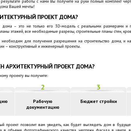
 результате работы с нами Вы получите на руки полный комплект че
 дома Вашей мечты!
ИТЕКТУРНЫЙ ПРОЕКТ ДОМА
?
т дома – это не только его 3D-модель с реальными размерами и пр
ланы этажей, все необходимые разрезы, строительные планы стен, кров
 необходим для получения разрешения на строительство дома, и на
ии – конструктивный и инженерный проекты.
ЕН АРХИТЕКТУРНЫЙ ПРОЕКТ ДОМА?
ному проекту вы получите:
2
3
цию
Рабочую
Бюджет стройки
документацию
ный проект позволит вам увидеть, как будет выглядеть дом в будущ
а в объеме фотографического качества, чертежи фасада в цвете, в