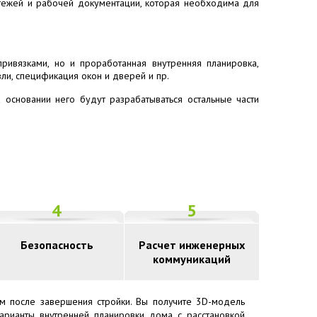
ртежей и рабочей документации, которая необходима для
ивязками, но и проработанная внутренняя планировка,
ли, спецификация окон и дверей и пр.
 основании него будут разрабатываться остальные части
4
5
Безопасность
Расчет инженерных
коммуникаций
ем после завершения стройки. Вы получите 3D-модель
арианты внутренней планировки дома с расстановкой