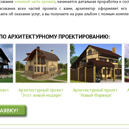
асования
эскизной части проекта
, начинается детальная проработка и со
асования всех частей проекта с вами, архитектор оформляет его
акта об оказании услуг, а вы получаете на руки альбом с полным компле
ПО АРХИТЕКТУРНОМУ ПРОЕКТИРОВАНИЮ:
роект
Архитектурный проект
Архитектурный проект
"Этот живой модерн"
"Новый Фарверк"