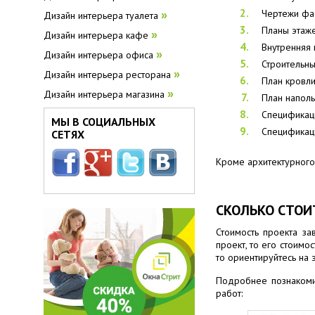
Чертежи фас
Дизайн интерьера туалета
»
Планы этаже
Дизайн интерьера кафе
»
Внутренняя 
Дизайн интерьера офиса
»
Строительны
Дизайн интерьера ресторана
»
План кровли
Дизайн интерьера магазина
»
План наполь
Спецификаци
МЫ В СОЦИАЛЬНЫХ
Спецификаци
СЕТЯХ
Кроме архитектурного 
СКОЛЬКО СТОИ
Стоимость проекта за
проект, то его стоимо
то ориентируйтесь на э
Подробнее познакомит
работ: