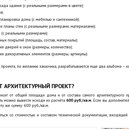
ада здания (с реальными размерами в цвете);
й;
планировка дома (с мебелью и сантехникой);
е планы стен (с реальными размерами, материалами);
 (с реальными размерами);
ных покрытий (площадь, состав, материалы);
я дверей и окон (размеры, количество);
я декоративных элементов (размеры, артикулы).
проекта, по желанию заказчика, разрабатываются еще два альбома – ко
Т АРХИТЕКТУРНЫЙ ПРОЕКТ?
висит от общей площади дома и от состава самого архитектурного пр
сть можно вывести исходя из расчёта
600 руб./кв.м.
Если вы дополнитель
ту же сумму: 600 руб./кв.м.
ься со стоимостью и составом технической документации, входящей