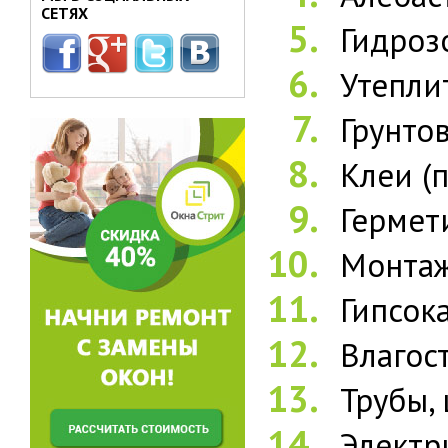
СЕТЯХ
Гидроз
Утепли
Грунто
Клеи (
Гермет
Монтаж
Гипсок
Влагос
Трубы,
Электр