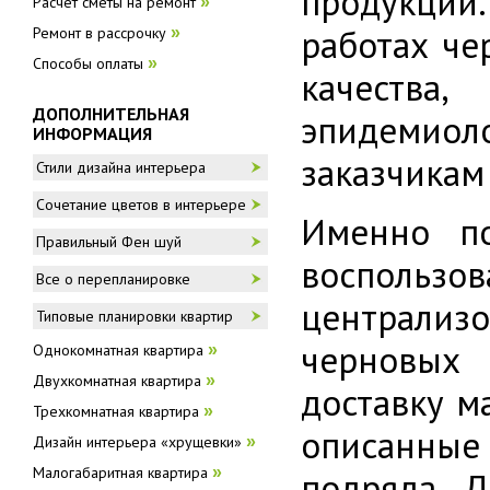
продукции.
Расчёт сметы на ремонт
»
работах че
Ремонт в рассрочку
»
Способы оплаты
»
качеств
ДОПОЛНИТЕЛЬНАЯ
эпидемиол
ИНФОРМАЦИЯ
заказчикам
Стили дизайна интерьера
Сочетание цветов в интерьере
Именно по
Правильный Фен шуй
восполь
Все о перепланировке
централиз
Типовые планировки квартир
черновых 
Однокомнатная квартира
»
Двухкомнатная квартира
»
доставку м
Трехкомнатная квартира
»
описанные 
Дизайн интерьера «хрущевки»
»
Малогабаритная квартира
»
подряда. 