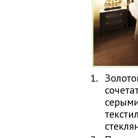
Золото
сочета
серыми
тексти
стекля