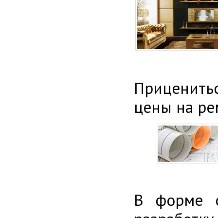
Приценитьс
цены на ре
В форме о