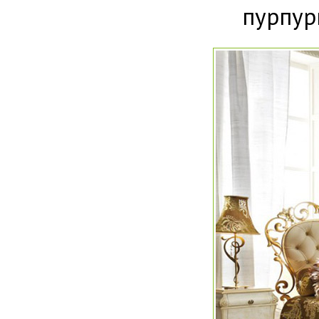
пурпур