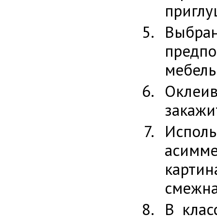
приглу
Выбран
предп
мебель
Оклеи
закажи
Исполь
асимме
карти
смежна
В клас