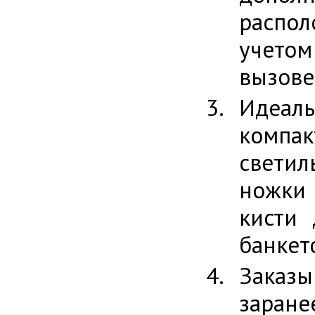
распол
учето
вызове
Идеаль
компак
светил
ножки 
кисти 
банкет
Заказы
заран