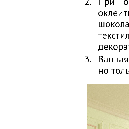
При о
оклеит
шокол
текст
декора
Ванная
но толь