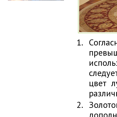
Согла
прев
исполь
следуе
цвет л
различ
Золот
допол