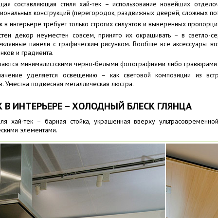
ая составляющая стиля хай-тек – использование новейших отделоч
ональных конструкций (перегородок, раздвижных дверей, сложных пот
ек в интерьере требует только строгих силуэтов и выверенных пропорци
стен декор неуместен совсем, принято их окрашивать – в светло-се
еклянные панели с графическим рисунком. Вообще все аксессуары это
нков и градиента.
шаются минималистскими черно-белыми фотографиями либо гравюрами в
ачение уделяется освещению – как световой композиции из встр
в. Уместна подвесная металлическая люстра.
К В ИНТЕРЬЕРЕ – ХОЛОДНЫЙ БЛЕСК ГЛЯНЦА
тиля хай-тек – барная стойка, украшенная вверху ультрасовременн
скими элементами.