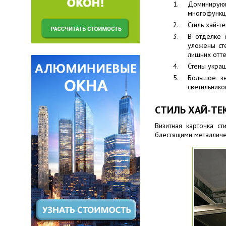
Доминирующ
многофункци
Стиль хай-т
В отделке 
уложены ст
лишних отте
Стены укра
Большое зн
светильнико
СТИЛЬ ХАЙ-ТЕ
Визитная карточка с
блестящими металличе