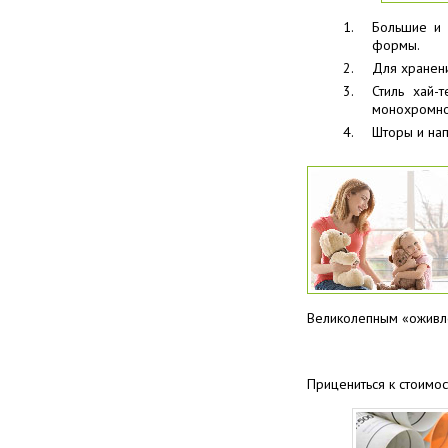
Большие и 
формы.
Для хранени
Стиль хай-
монохромно
Шторы и нап
Великолепным «оживле
Прицениться к стоимо