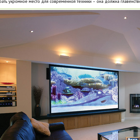
рать укромное место для современной техники – она должна главенств