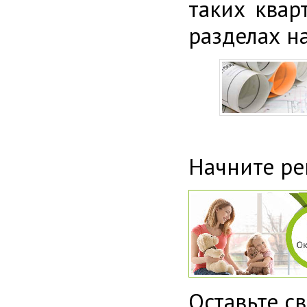
таких ква
разделах н
Начните ре
Оставьте св