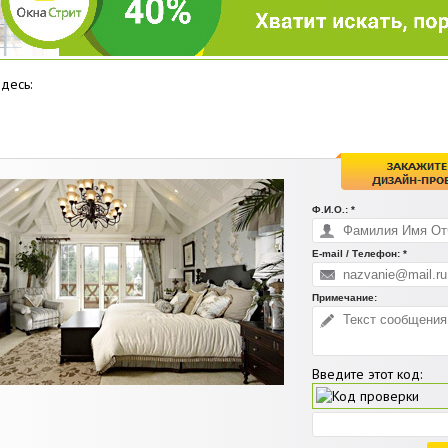
десь:
Ф.И.О.: *
E-mail / Телефон: *
Примечание:
Введите этот код: