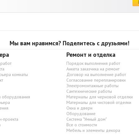
Мы вам нравимся? Поделитесь с друзьями!
ера
Ремонт и отделка
 работ
Порядок выполнения работ
та
Анкета заказчика на ремонт
ерьера комнаты
Договор на выполнение работ
кт
Согласование перепланировки
Электромонтажные работы
Сантехнические работы
и оборудования
Материалы для черновой отделки
рьера
Материалы для чистовой отделки
ения
Окна и двери
Оборудование
н-проекта
Система "Умный дом"
а
Все о стоимости
Мебель и элементы декора