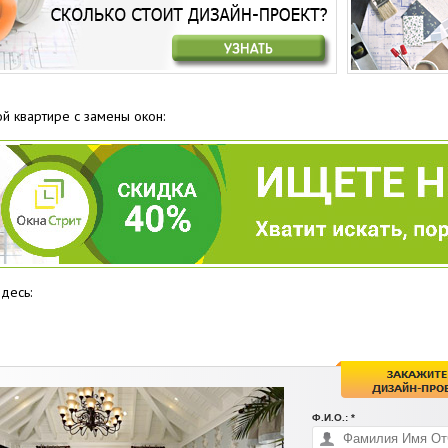
ой квартире с замены окон:
десь:
Ф.И.О.: *