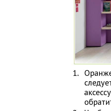
Оранже
следу
аксесс
обрати