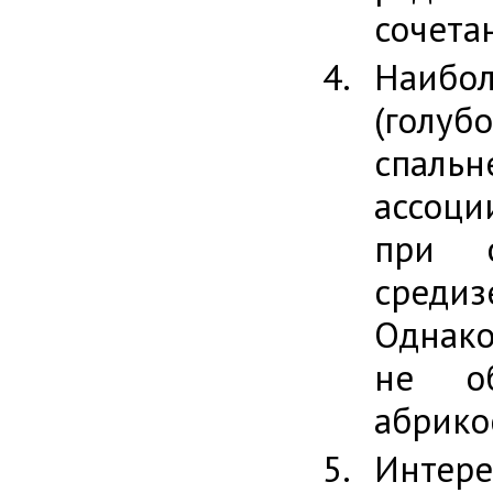
сочета
Наибол
(голуб
спаль
ассоци
при о
среди
Однако
не об
абрикос
Интере