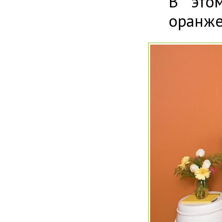
В это
оранже