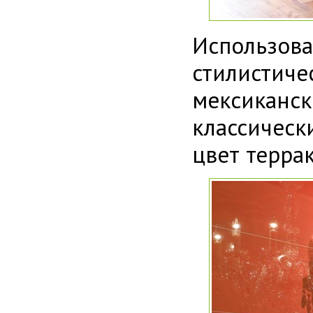
Использов
стилистич
мексикански
классичес
цвет терра