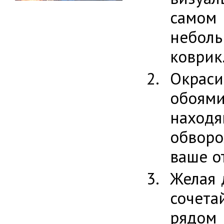
самом 
небол
коврик
Окраси
обоям
находя
обворо
ваше о
Желая 
сочета
рядом