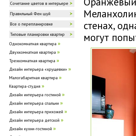
Оранжевый 
Сочетание цветов в интерьере
Меланхоли
Правильный Фен шуй
стенах, од
Все о перепланировке
могут попы
Типовые планировки квартир
Однокомнатная квартира
»
Двухкомнатная квартира
»
Трехкомнатная квартира
»
Дизайн интерьера «хрущевки»
»
Малогабаритная квартира
»
Квартира-студия
»
Дизайн интерьера гостиной
»
Дизайн интерьера спальни
»
Дизайн интерьера прихожей
»
Дизайн интерьера детской
»
Дизайн кухни-гостиной
»