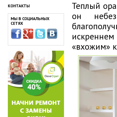
Теплый ора
КОНТАКТЫ
он небез
МЫ В СОЦИАЛЬНЫХ
благополу
СЕТЯХ
искреннем
«вхожим» ка