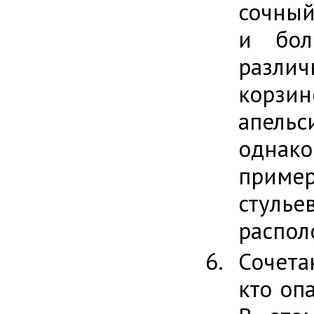
сочный
и бол
разли
корзи
апель
однак
пример
стуль
распол
Сочета
кто оп