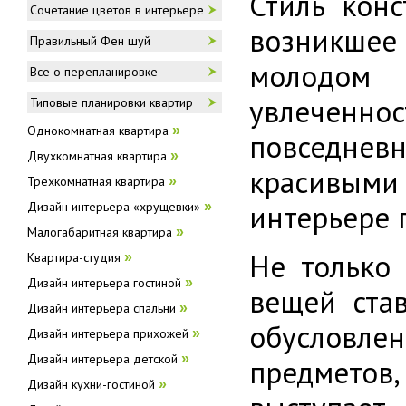
Стиль конс
Сочетание цветов в интерьере
возникше
Правильный Фен шуй
молодом 
Все о перепланировке
увлеченно
Типовые планировки квартир
Однокомнатная квартира
»
повседневн
Двухкомнатная квартира
»
красивыми
Трехкомнатная квартира
»
интерьере 
Дизайн интерьера «хрущевки»
»
Малогабаритная квартира
»
Не только
Квартира-студия
»
Дизайн интерьера гостиной
»
вещей став
Дизайн интерьера спальни
»
обусловле
Дизайн интерьера прихожей
»
Дизайн интерьера детской
»
предметов
Дизайн кухни-гостиной
»