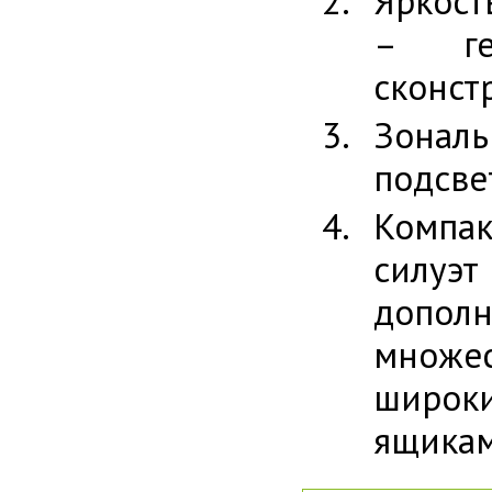
Яркост
– гео
сконст
Зональ
подсве
Компак
силуэт
допол
множе
широк
ящикам