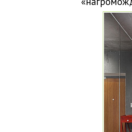
«нагроможд