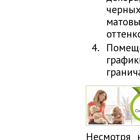
черны
матов
оттенк
Помещ
графи
гранич
Несмотря 