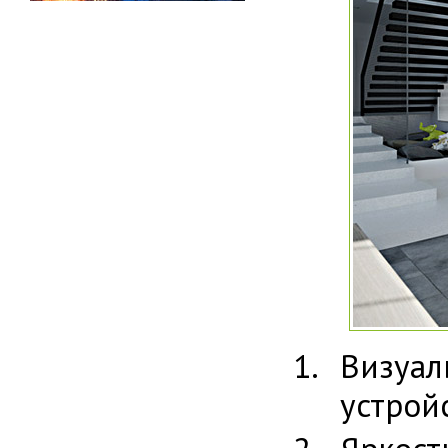
Визуа
устрой