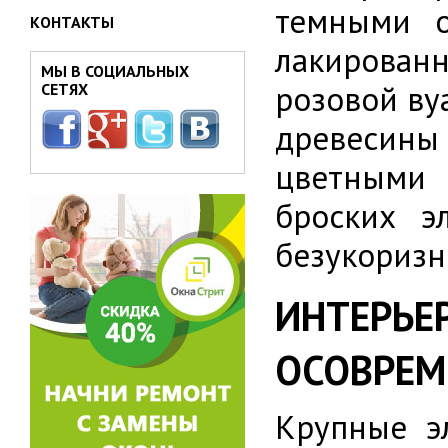
темными о
КОНТАКТЫ
лакирован
МЫ В СОЦИАЛЬНЫХ
розовой ву
СЕТЯХ
древесины
цветными
броских э
безукоризн
ИНТЕР
ОСОВРЕМ
Крупные э