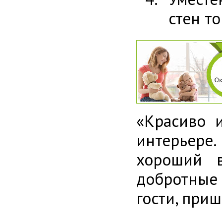
стен т
«Красиво 
интерьере.
хороший в
добротные
гости, при