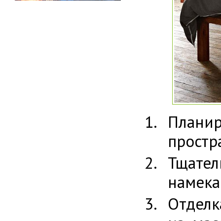
Планир
простр
Тщате
намека
Отделк