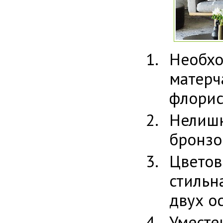
Необх
мате
флорис
Нелиш
бронзо
Цвето
стильн
двух о
Уместе