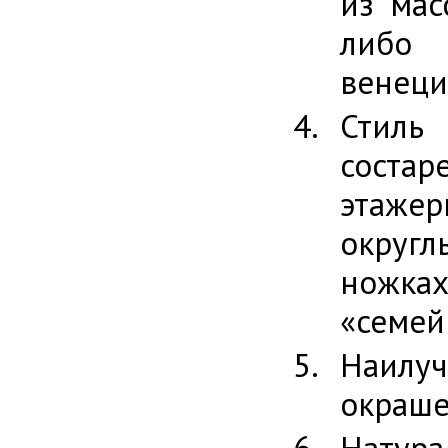
из мас
либо
венеци
Стиль
состар
этажер
округ
ножка
«семей
Наилуч
окраше
Натура