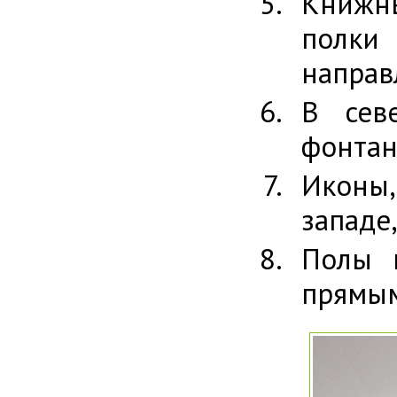
Книжны
полки
направ
В сев
фонтан
Иконы
западе
Полы 
прямым