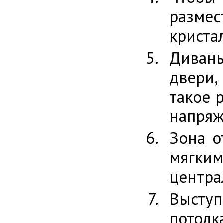
размес
криста
Диваны
двери,
такое 
напряж
Зона о
мягки
центра
Высту
потолк