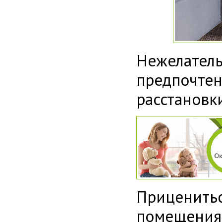
Нежелатель
предпочт
расстановк
Приценитьс
помещения