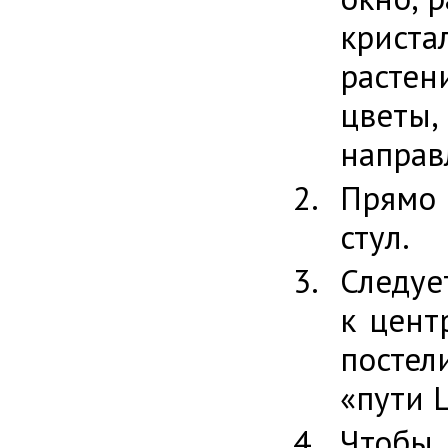
крист
растен
цветы,
направ
Прямо 
стул.
Следуе
к цент
постел
«пути 
Чтобы 