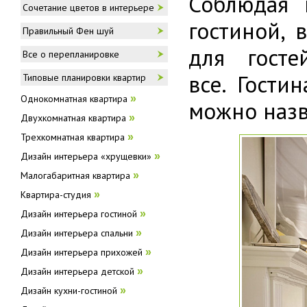
Соблюдая 
Сочетание цветов в интерьере
гостиной,
Правильный Фен шуй
для госте
Все о перепланировке
все. Гости
Типовые планировки квартир
Однокомнатная квартира
»
можно назв
Двухкомнатная квартира
»
Трехкомнатная квартира
»
Дизайн интерьера «хрущевки»
»
Малогабаритная квартира
»
Квартира-студия
»
Дизайн интерьера гостиной
»
Дизайн интерьера спальни
»
Дизайн интерьера прихожей
»
Дизайн интерьера детской
»
Дизайн кухни-гостиной
»