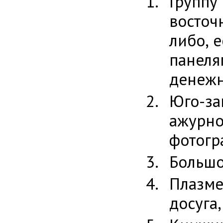
Группу
восточ
либо, 
панеля
денежн
Юго-за
ажурно
фотогр
Большо
Плазме
досуга