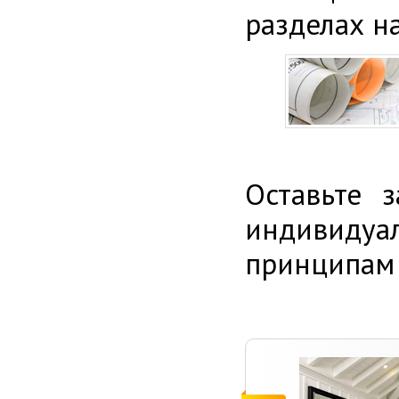
разделах н
Оставьте 
индивиду
принципам