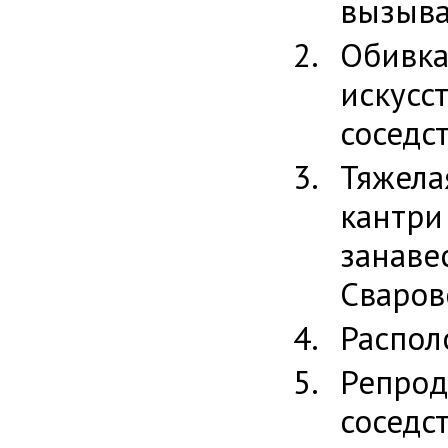
вызыва
Обивк
искусс
соседс
Тяжел
кантри
занав
Сваров
Распол
Репр
сосед