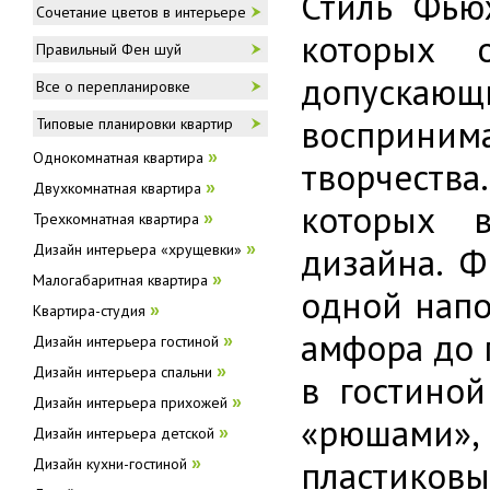
Стиль Фью
Сочетание цветов в интерьере
которых 
Правильный Фен шуй
допускаю
Все о перепланировке
восприни
Типовые планировки квартир
Однокомнатная квартира
»
творчеств
Двухкомнатная квартира
»
которых в
Трехкомнатная квартира
»
дизайна. 
Дизайн интерьера «хрущевки»
»
Малогабаритная квартира
»
одной напо
Квартира-студия
»
амфора до 
Дизайн интерьера гостиной
»
Дизайн интерьера спальни
»
в гостино
Дизайн интерьера прихожей
»
«рюшами»
Дизайн интерьера детской
»
пластиковы
Дизайн кухни-гостиной
»