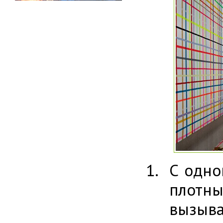
С одно
плотн
вызы