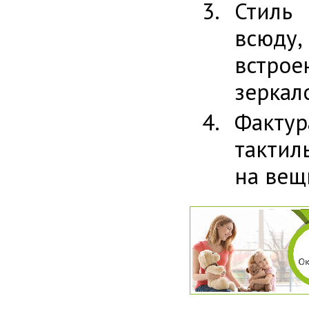
Стиль
всюду
встро
зеркал
Факту
тактил
на вещи