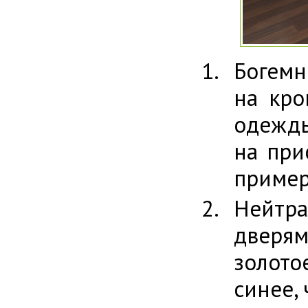
Богемн
на кро
одежд
на при
пример
Нейтр
дверя
золото
синее,