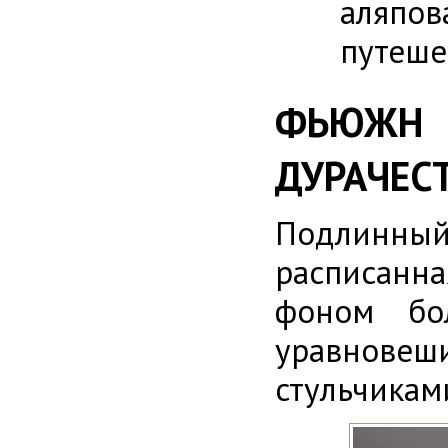
аляпо
путеше
ФЬЮЖН 
ДУРАЧЕС
Подлинный 
расписанн
фоном бол
уравновеш
стульчикам